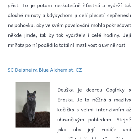
příst. To je potom neskutečně šťastná a vydrží tak
dlouhé minuty a kdybychom ji celí placatí nepřenesli
na pohovku, aby ve svém povalování mohla pokračovat
někde jinde, tak by tak vydržela i celé hodiny. Její
mrňata po ní podědila totální mazlivost a uvrněnost.
SC Deianeira Blue Alchemist, CZ
Deuška je dcerou Gogínky a
Eroska. Je to něžná a mazlivá
kočička s velmi intenzivním až
uhrančivým pohledem. Stejně
jako oba její rodiče umí
neuvěřitelně hlasitě příst a