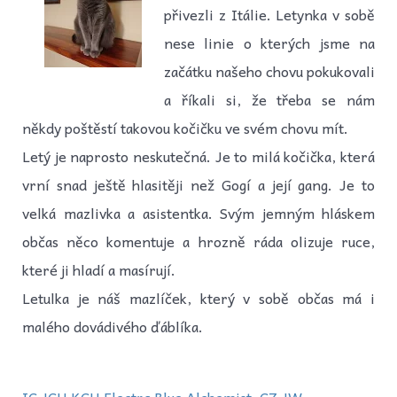
přivezli z Itálie. Letynka v sobě
nese linie o kterých jsme na
začátku našeho chovu pokukovali
a říkali si, že třeba se nám
někdy poštěstí takovou kočičku ve svém chovu mít.
Letý je naprosto neskutečná. Je to milá kočička, která
vrní snad ještě hlasitěji než Gogí a její gang. Je to
velká mazlivka a asistentka. Svým jemným hláskem
občas něco komentuje a hrozně ráda olizuje ruce,
které ji hladí a masírují.
Letulka je náš mazlíček, který v sobě občas má i
malého dovádivého ďáblíka.
IC JCH KCH Electra Blue Alchemist, CZ JW