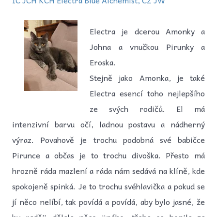
Electra je dcerou Amonky a
Johna a vnučkou Pirunky a
Eroska.
Stejně jako Amonka, je také
Electra esencí toho nejlepšího
ze svých rodičů. El má
intenzivní barvu očí, ladnou postavu a nádherný
výraz. Povahově je trochu podobná své babičce
Pirunce a občas je to trochu divoška. Přesto má
hrozně ráda mazlení a ráda nám sedává na klíně, kde
spokojeně spinká. Je to trochu svéhlavička a pokud se
jí něco nelíbí, tak povídá a povídá, aby bylo jasné, že
by raději dělala něco jiného, třeba se honila za