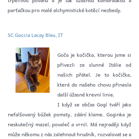
parťačkou pro malé alchymistické kotěcí nezbedy.
SC Goccia Lacay Bleu, IT
Goča je kočička, kterou jsme si
přivezli ze slunné Itálie od
našich přátel. Je to kočička,
která do našeho chovu přinesla
další úžasné krevní linie.
I když se občas Gogí tváří jako
nefalšovaný bůžek pomsty, zdání klame. Goginka je
neskutečný mazel, povaleč a vrnil. Má nejraději když
může někomu z nás zalehnout hrudník, rozvalovat se a