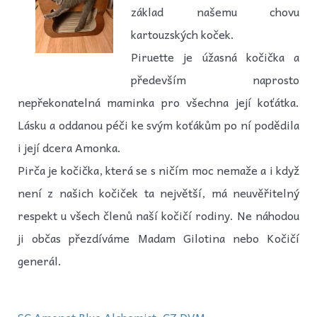
základ našemu chovu
kartouzských koček.
Piruette je úžasná kočička a
především naprosto
nepřekonatelná maminka pro všechna její koťátka.
Lásku a oddanou péči ke svým koťákům po ní podědila
i její dcera Amonka.
Pirča je kočička, která se s ničím moc nemaže a i když
není z našich kočiček ta největší, má neuvěřitelný
respekt u všech členů naší kočičí rodiny. Ne náhodou
ji občas přezdíváme Madam Gilotina nebo Kočičí
generál.
SC Amonet Blue Alchemist, CZ DVM