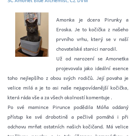
Amonka je dcera Pirunky a
Eroska. Je to kočička z našeho
prvního vrhu, který se v naší
chovatelské stanici narodil.
Už od narození se Amonetka
projevovala jako ideální esence
toho nejlepšího z obou svých rodičů. Její povaha je
velice milá a je to asi naše nejupovídanější kočička,
která ráda vše a za všech okolností komentuje .
Po své mamince Pirunce podědila Móňa oddaný
přístup ke své drobotině a pečlivě pomáhá i při
odchovu mrňat ostatních našich kočičand. Má velice
trpělivou povahu a je tak úžasnou kamarádkou a